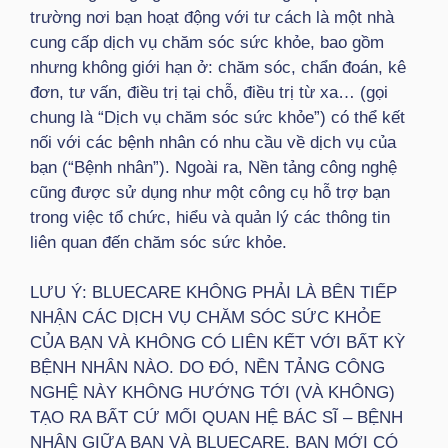
trường nơi bạn hoạt động với tư cách là một nhà
cung cấp dịch vụ chăm sóc sức khỏe, bao gồm
nhưng không giới hạn ở: chăm sóc, chẩn đoán, kê
đơn, tư vấn, điều trị tại chỗ, điều trị từ xa… (gọi
chung là “Dịch vụ chăm sóc sức khỏe”) có thể kết
nối với các bệnh nhân có nhu cầu về dịch vụ của
bạn (“Bệnh nhân”). Ngoài ra, Nền tảng công nghệ
cũng được sử dụng như một công cụ hỗ trợ bạn
trong việc tổ chức, hiểu và quản lý các thông tin
liên quan đến chăm sóc sức khỏe.
LƯU Ý: BLUECARE KHÔNG PHẢI LÀ BÊN TIẾP
NHẬN CÁC DỊCH VỤ CHĂM SÓC SỨC KHỎE
CỦA BẠN VÀ KHÔNG CÓ LIÊN KẾT VỚI BẤT KỲ
BỆNH NHÂN NÀO. DO ĐÓ, NỀN TẢNG CÔNG
NGHỆ NÀY KHÔNG HƯỚNG TỚI (VÀ KHÔNG)
TẠO RA BẤT CỨ MỐI QUAN HỆ BÁC SĨ – BỆNH
NHÂN GIỮA BẠN VÀ BLUECARE. BẠN MỚI CÓ