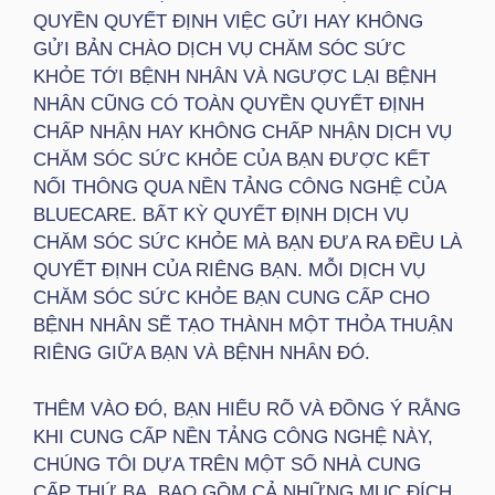
QUYỀN QUYẾT ĐỊNH VIỆC GỬI HAY KHÔNG
GỬI BẢN CHÀO DỊCH VỤ CHĂM SÓC SỨC
KHỎE TỚI BỆNH NHÂN VÀ NGƯỢC LẠI BỆNH
NHÂN CŨNG CÓ TOÀN QUYỀN QUYẾT ĐỊNH
CHẤP NHẬN HAY KHÔNG CHẤP NHẬN DỊCH VỤ
CHĂM SÓC SỨC KHỎE CỦA BẠN ĐƯỢC KẾT
NỐI THÔNG QUA NỀN TẢNG CÔNG NGHỆ CỦA
BLUECARE. BẤT KỲ QUYẾT ĐỊNH DỊCH VỤ
CHĂM SÓC SỨC KHỎE MÀ BẠN ĐƯA RA ĐỀU LÀ
QUYẾT ĐỊNH CỦA RIÊNG BẠN. MỖI DỊCH VỤ
CHĂM SÓC SỨC KHỎE BẠN CUNG CẤP CHO
BỆNH NHÂN SẼ TẠO THÀNH MỘT THỎA THUẬN
RIÊNG GIỮA BẠN VÀ BỆNH NHÂN ĐÓ.
THÊM VÀO ĐÓ, BẠN HIỂU RÕ VÀ ĐỒNG Ý RẰNG
KHI CUNG CẤP NỀN TẢNG CÔNG NGHỆ NÀY,
CHÚNG TÔI DỰA TRÊN MỘT SỐ NHÀ CUNG
CẤP THỨ BA, BAO GỒM CẢ NHỮNG MỤC ĐÍCH