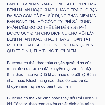
BẠN THỪA NHẬN RẰNG TỔNG SỐ TIỀN PHÍ MÀ
BỆNH NHÂN HOẶC KHÁCH HÀNG TRẢ CHO BẠN
ĐÃ BAO GỒM CẢ PHÍ SỬ DỤNG PHẦN MỀM MÀ
BẠN ĐANG THU HỘ CÔNG TY. PHÍ SỬ DỤNG
PHẦN MỀM ĐÓ CÓ THỂ LÊN ĐẾN 25% PHÍ
ĐƯỢC QUY ĐỊNH CHO DỊCH VỤ CHO MỖI LẦN
BỆNH NHÂN HOẶC KHÁCH HÀNG HOÀN TẤT
MỘT DỊCH VỤ, SẼ DO CÔNG TY TOÀN QUYỀN
QUYẾT ĐỊNH, TÙY TỪNG THỜI ĐIỂM.
Bluecare có thể, theo toàn quyền quyết định của
mình, đưa ra các ưu đãi khuyến mại với các đặc
tính khác nhau và tỷ lệ khác nhau cho bất kỳ Bệnh
nhân hoặc Khách hàng nào, theo đó các ưu đãi
khuyến mại này sẽ do bạn thực hiện.
Bluecare có thể xác định hoặc thay đổi Phí Dịch vụ
khi Công ty, theo toàn quyền quyết định của mình,