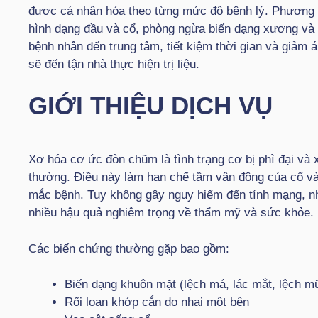
được cá nhân hóa theo từng mức độ bệnh lý. Phương ph
hình dạng đầu và cổ, phòng ngừa biến dạng xương và 
bệnh nhân đến trung tâm, tiết kiệm thời gian và giảm 
sẽ đến tận nhà thực hiện trị liệu.
GIỚI THIỆU DỊCH VỤ
Xơ hóa cơ ức đòn chũm là tình trạng cơ bị phì đại và 
thường. Điều này làm hạn chế tầm vận động của cổ và
mắc bệnh. Tuy không gây nguy hiểm đến tính mạng, nh
nhiều hậu quả nghiêm trọng về thẩm mỹ và sức khỏe.
Các biến chứng thường gặp bao gồm:
Biến dạng khuôn mặt (lệch má, lác mắt, lệch mũ
Rối loạn khớp cắn do nhai một bên