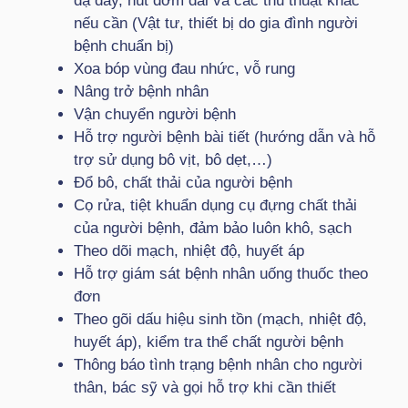
dạ dày, hút đờm dãi và các thủ thuật khác
nếu cần (Vật tư, thiết bị do gia đình người
bệnh chuẩn bị)
Xoa bóp vùng đau nhức, vỗ rung
Nâng trở bệnh nhân
Vận chuyển người bệnh
Hỗ trợ người bệnh bài tiết (hướng dẫn và hỗ
trợ sử dụng bô vịt, bô dẹt,…)
Đổ bô, chất thải của người bệnh
Cọ rửa, tiệt khuẩn dụng cụ đựng chất thải
của người bệnh, đảm bảo luôn khô, sạch
Theo dõi mạch, nhiệt độ, huyết áp
Hỗ trợ giám sát bệnh nhân uống thuốc theo
đơn
Theo gõi dấu hiệu sinh tồn (mạch, nhiệt độ,
huyết áp), kiểm tra thể chất người bệnh
Thông báo tình trạng bệnh nhân cho người
thân, bác sỹ và gọi hỗ trợ khi cần thiết