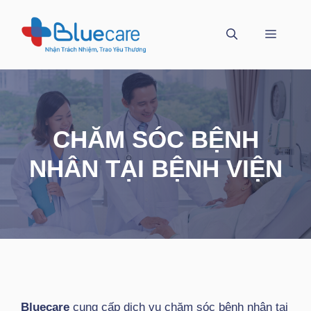
Chuyển
đến
MENU
nội
dung
CHĂM SÓC BỆNH
NHÂN TẠI BỆNH VIỆN
Bluecare
cung cấp dịch vụ chăm sóc bệnh nhân tại