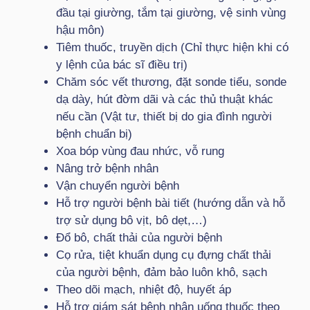
đầu tại giường, tắm tại giường, vệ sinh vùng
hậu môn)
Tiêm thuốc, truyền dịch (Chỉ thực hiện khi có
y lệnh của bác sĩ điều trị)
Chăm sóc vết thương, đặt sonde tiểu, sonde
dạ dày, hút đờm dãi và các thủ thuật khác
nếu cần (Vật tư, thiết bị do gia đình người
bệnh chuẩn bị)
Xoa bóp vùng đau nhức, vỗ rung
Nâng trở bệnh nhân
Vận chuyển người bệnh
Hỗ trợ người bệnh bài tiết (hướng dẫn và hỗ
trợ sử dụng bô vịt, bô dẹt,…)
Đổ bô, chất thải của người bệnh
Cọ rửa, tiệt khuẩn dụng cụ đựng chất thải
của người bệnh, đảm bảo luôn khô, sạch
Theo dõi mạch, nhiệt độ, huyết áp
Hỗ trợ giám sát bệnh nhân uống thuốc theo